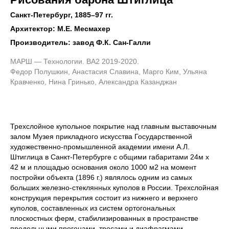
Санкт-Петербург, 1885–97 гг.
Архитектор: М.Е. Месмахер
Производитель: завод Ф.К. Сан-Галли
МАРШ — Технологии. ВА2 2019-2020.
Федор Полушкин, Анастасия Славина, Марго Ким, Ульяна
Кравченко, Нина Гринько, Александра Казанджан
Трехслойное купольное покрытие над главным выставочным
залом Музея прикладного искусства Государственной
художественно-промышленной академии имени А.Л.
Штиглица в Санкт-Петербурге с общими габаритами 24м х
42 м и площадью основания около 1000 м2 на момент
постройки объекта (1896 г.) являлось одним из самых
больших железно-стеклянных куполов в России. Трехслойная
конструкция перекрытия состоит из нижнего и верхнего
куполов, составленных из систем ортогональных
плоскостных ферм, стабилизированных в пространстве
продольными прогонами, тросами и диафрагмами.