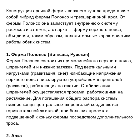
Конструкция арочной фермы верхнего купола представляет
собой
гибрид фермы Полонсо и трехшарнирной арки
. От
фермы Полонсо она заимствует внутреннюю систему
раскосов и затяжек, а от арки — форму верхнего пояса,
объединяя, таким образом, положительные характеристики
работы обеих систем.
1. Ферма Полонсо (Вигмана, Русская)
Ферма Полонсо состоит из прямолинейного верхнего пояса,
шпренгелей и и нижних затяжек. Под вертикальными
нагрузками (гравитация, снег) изгибающие напряжения
верхнего пояса нивелируются устройством шпренгелей
(раскосов), работающих на сжатие. Стабилизация
шпренгелей осуществляется тросами, работающими на
растяжение. Для погашения общего распора системы
нижние концы центральных шпренгелей соединяются
горизонтальной затяжкой, при больших пролетах
подвешенной к коньку фермы посредством дополнительного
троса.
2. Арка