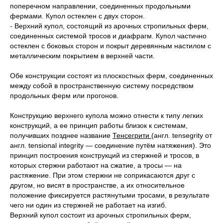
поперечном направлении, соединенных продольными
фермами. Купол остеклен с двух сторон.
- Верхний купол, состоящий из арочных стропильных ферм,
соединенных системой тросов и диафрагм. Купол частично
остеклен с боковых сторон и покрыт деревянным настилом с
металлическим покрытием в верхней части.
Обе конструкции состоят из плоскостных ферм, соединенных
между собой в пространственную систему посредством
продольных ферм или прогонов.
Конструкцию верхнего купола можно отнести к типу легких
конструкций, а ее принцип работы близок к системам,
получивших позднее название
Тенсегрити
(англ. tensegrity от
англ. tensional integrity — соединение путём натяжения). Это
принцип построения конструкций из стержней и тросов, в
которых стержни работают на сжатие, а тросы — на
растяжение. При этом стержни не соприкасаются друг с
другом, но висят в пространстве, а их относительное
положение фиксируется растянутыми тросами, в результате
чего ни один из стержней не работает на изгиб.
Верхний купол состоит из арочных стропильных ферм,