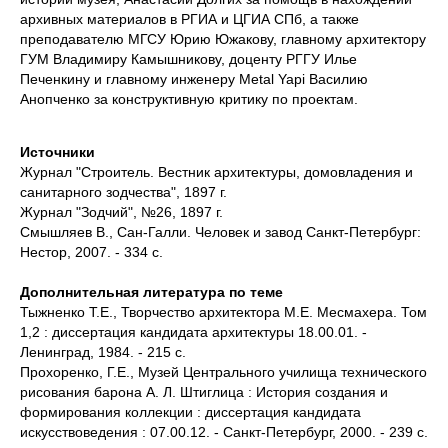
архивных материалов в РГИА и ЦГИА СПб, а также
преподавателю МГСУ Юрию Южакову, главному архитектору
ГУМ Владимиру Камышникову, доценту РГГУ Илье
Печенкину и главному инженеру Metal Yapi Василию
Анопченко за конструктивную критику по проектам.
Источники
Журнал "Строитель. Вестник архитектуры, домовладения и
санитарного зодчества", 1897 г.
Журнал "Зодчий", №26, 1897 г.
Смышляев В., Сан-Галли. Человек и завод Санкт-Петербург:
Нестор, 2007. - 334 с.
Дополнительная литература по теме
Тыжненко Т.Е., Творчество архитектора М.Е. Месмахера. Том
1,2 : диссертация кандидата архитектуры 18.00.01. -
Ленинград, 1984. - 215 c.
Прохоренко, Г.Е., Музей Центрального училища технического
рисования барона А. Л. Штиглица : История создания и
формирования коллекции : диссертация кандидата
искусствоведения : 07.00.12. - Санкт-Петербург, 2000. - 239 с.